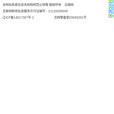
本网站各类信息未经授权禁止转载 版权所有 北国网
互联网新闻信息服务许可证编号：21120200045
辽ICP备14017367号-2
沈网警备案20040201号