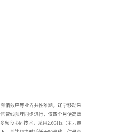
频偏效应等业界共性难题，辽宁移动采
通信管线预埋同步进行，仅四个月便高效
频段协同技术‌，采用2.6GHz（主力覆
景下，基站切换时延低于50毫秒，信号衰