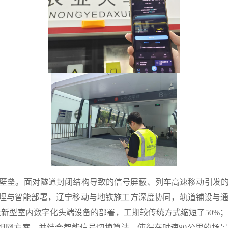
垒。面对隧道封闭结构导致的信号屏蔽、列车高速移动引发的
预埋与智能部署‌，辽宁移动与地铁施工方深度协同，轨道铺设与
站及新型室内数字化头端设备的部署，工期较传统方式缩短了50%；多
载波组网方案，并结合智能信号切换算法，使得在时速80公里的场