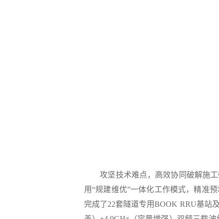
攻坚技术难点，高效协同破解施工壁
用“规建维优”一体化工作模式，精准
完成了22套隧道专用BOOK RRU基
盖）+4.9GHz（容量增强）双频三