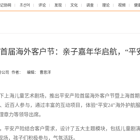
记协网
조선어
评论
发现
文化
调查
理论
视频
健
首届海外客户节：亲子嘉年华启航，“平安
分公司
作者：
编辑：
曹思洋
海儿童艺术剧场，推出平安产险首届海外客户节暨上海首期“
庭、近百人参与，通过丰富的互动项目，体验“平安24”海外护航
理章力等领导出席。
平安产险结合客户需求，设计了五大主题模块，包括儿童剧演
动现场，孩子们积极参与，气氛活跃。