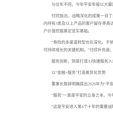
与往年不同，今年平安年报以大量篇幅
付欣指出，战略深化的成果一目了然。截至
内持有3类及以上产品的客户留存率高达
户价值挖掘奠定坚实基础。
“寿险的多渠道转型也在深化。不依
可持续增长的关键机制。”付欣补充道
服务创新，则是打造AI快捷服务入口
以“金融+服务”打造差异化优势
董事长致辞明确提出2026年为“平
“服务”一直是平安的立身之本。今年财
“这是平安进入第4个十年的重要战略