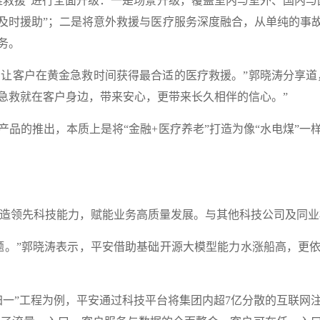
援”进行全面升级：一是场景升级，覆盖室内与室外、国内与
及时援助”；二是将意外救援与医疗服务深度融合，从单纯的事
务。
黄金急救时间获得最合适的医疗救援。”郭晓涛分享道，“‘Anything,
急救就在客户身边，带来安心，更带来长久相伴的信心。”
的推出，本质上是将“金融+医疗养老”打造为像“水电煤”一
持续打造领先科技能力，赋能业务高质量发展。与其他科技公司及同
。”郭晓涛表示，平安借助基础开源大模型能力水涨船高，更
”工程为例，平安通过科技平台将集团内超7亿分散的互联网