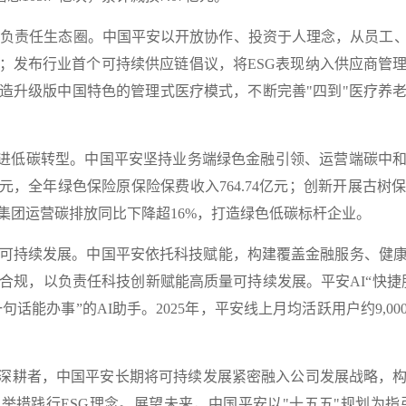
），共建负责任生态圈
。
中国平安以开放协作、投资于人理念，从
员工
；
发布行业首个
可持续供应链倡议，将
ESG表现纳入供应商管
造升级版中国特色的管理式医疗模式，不断完善"四到"医疗养
线并进低碳转型
。
中国平安坚持业务端绿色金融引领、运营端碳中
亿元
，全年绿色保险原保险保费收入
764.74亿元
；创新开展古树
年集团运营碳排放
同比下降超16%
，打造绿色低碳标杆企业。
驱动可持续发展
。
中国平安依托科技赋能，构建覆盖金融服务、健
善合规，以负责任科技创新赋能高质量可持续发展。平安AI“快捷
句话能办事”的AI助手。2025年，平安线上月均活跃用户
约
9,0
的深耕者，中国平安长期将可持续发展紧密融入公司发展战略，
举措践行ESG理念。
展望未来，中国平安以"十五五"规划为指引，