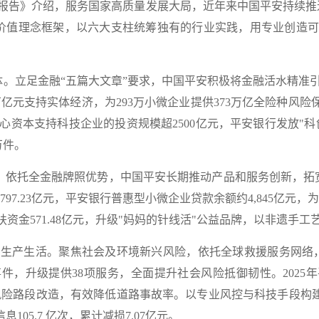
展报告
》介绍，服务国家高质量发展大局，近年来中国平安持续推进
SG价值理念框架
，以六大支柱统筹独有的行业实践，用专业创造可
体
。
立足金融
“五篇大文章”要求，中国平安积极将金融活水精准
8万亿元
支持实体经济，为
293万
小微企业提供
373万亿
全险种风险保
心资本支持科技企业的投资规模
超2500亿元
，平安银行发放"科
万件
。
。
依托全金融牌照优势，中国平安长期推动产品和服务创新，拓
,797.23亿元
，平安银行普惠型小微企业贷款余额约
4,845亿元
，为
扶资金
571.48亿元
，升级"妈妈的针线活"公益品牌，以非遗手工
人民生产生活
。
聚焦社会及环境新兴风险，依托全球救援服务网络
事件，升级提供
38项服务
，全面提升社会风险抵御韧性。2025
风险路段改造，有效降低道路事故率。以专业风控与科技手段构
信息
105.7 亿次
，累计减损
7.07
亿元
。