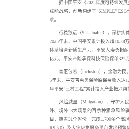
据中国平安《
2025年度可持续发
赋能战略，创新构建了
“SIMPLE” E
求。
行稳致远（
Sustainable），深耕实
2025年末，中国平安累计投入
超10.8
体系培育新质生产力，平安人寿勇担耐
亿元
，平安产险承保科技保险保单
325
普惠包容（
Inclusion），金融为民
5年末，平安普惠类保险原保费收入达
1
年平安“
三村工程
”累计投入产业振兴帮
风险减量（
Mitigation），守护
外、境外”3大场景的百余种紧急风险
目，覆盖
31个省份
，完成
1,700余个
高
RS 3.0）及大灾应急服务平台发出预警