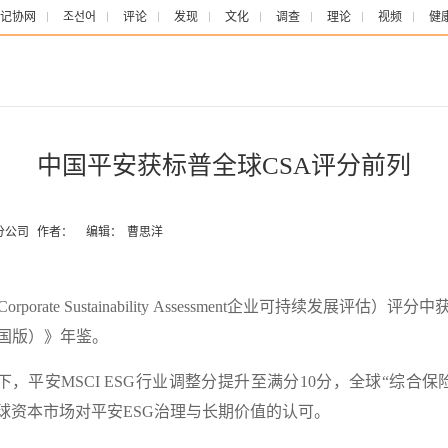
记协网
조선어
评论
发现
文化
调查
理论
视频
健
中国平安获标普全球CSA评分前列
分公司
作者：
编辑：
曹思洋
Corporate Sustainability Assessment企业可持续发
国版）》年鉴
。
型下，
平安MSCI ESG行业调整分提升至满分10分，全球“综合
球资本市场对平安ESG治理与长期价值的认可。