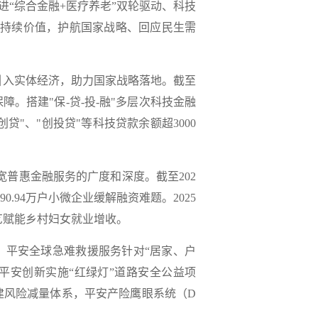
“综合金融+医疗养老”双轮驱动、科技
持续价值，护航国家战略、回应民生需
引入实体经济，助力国家战略落地。截至
障。搭建"保-贷-投-融"多层次科技金融
创贷"、"创投贷"等科技贷款余额
超3000
宽普惠金融服务的广度和深度。截至
202
90.94万户
小微企业缓解融资难题。2025
艺赋能乡村妇女就业增收。
，平安全球急难救援服务针对
“居家、户
年平安创新实施“红绿灯”道路安全公益项
建风险减量体系，平安产险鹰眼系统（D