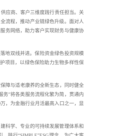
、供应商、客户三维度
践行责任担当。关
理全流程，推动产业链绿色升级。面对人
老服务网络，助力客户实现财务与健康协
和落地双线并进。保险资金绿色投资规模
保护项目，以绿色保险助力生物多样性保
康保障与适老康养的全新生态，同时健全
服务”将各类服务流程化繁为简，贯通内
00万
，为金融行业月活最高入口之一，显
构建科学、专业的可持续发展管理体系和
践行“SIMPLE”ESG理念，为广大客