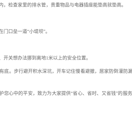
内，检查家里的排水管，贵重物品与电器插座能垫高就垫高。
在门口垒一道“小堤坝”。
、开关想办法挪到离地1米以上的安全位置。
有底。步行避开积水深坑，开车记住慢看避撤，居家防倒灌防
守护您心中的平安，致力为大家提供“省心、省时、又省钱”的服