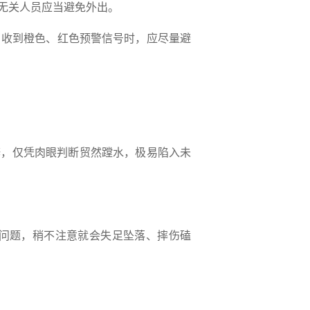
无关人员应当避免外出。
当收到橙色、红色预警信号时，应尽量避
辨，仅凭肉眼判断贸然蹚水，极易陷入未
问题，稍不注意就会失足坠落、摔伤磕