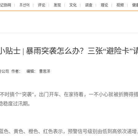
记协网
조선어
评论
发现
文化
调查
理论
视频
健
小贴士 | 暴雨突袭怎么办？三张“避险卡”
分公司
作者：
编辑：
曹思洋
不时搞个“突袭”，出门开车、在家待着，一不小心就被折腾得
稳稳度过汛期。
蓝色、黄色、橙色、红色表示，预警信号级别由低到高依次递增