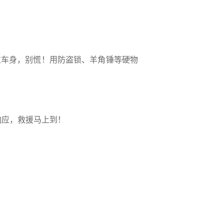
过车身，别慌！用防盗锁、羊角锤等硬物
响应，救援马上到！