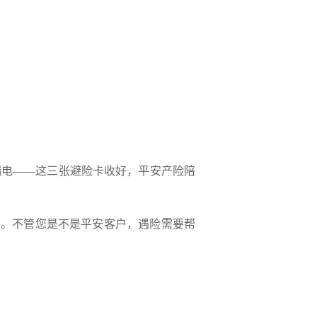
漏电——这三张避险卡收好，
平安产险
陪
务。
不管您是不是平安客户，遇险需要帮