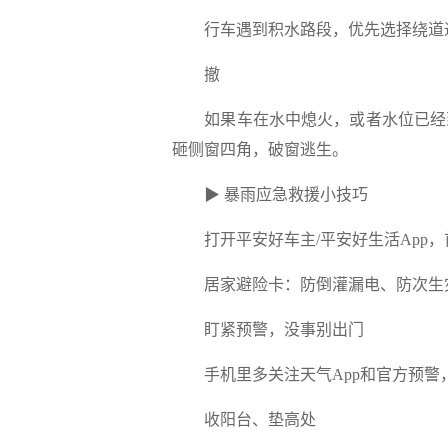
行车遇到积水路段，优先选择绕道
撤
如果车在水中熄火，或者水位已经
砸侧窗四角，破窗逃生。
▶ 暴雨应急救援小技巧
打开平安好车主/
平安好生活App
，
居家避险卡：防倒灌漏电、防次生
盯紧预警，没事别出门
手机里多关注天气App和官方预
收阳台、垫高处