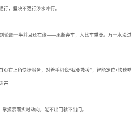
通行，坚决不强行涉水冲行。
到轮胎一半并且还在涨——果断弃车，人比车重要。万一水没
首页右上角快捷服务，对着手机说“我要救援”，智能定位+快速
灾害
警，掌握暴雨实时动向，能不出门就不出门。