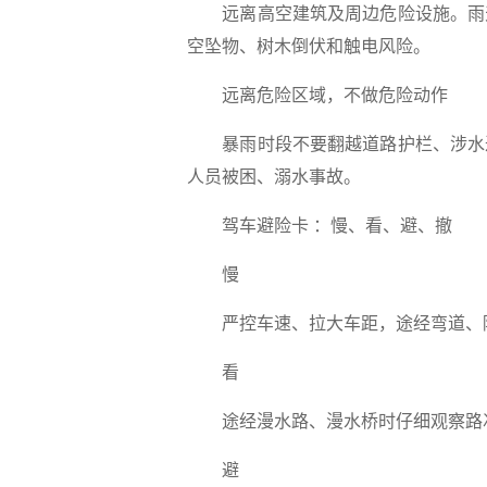
远离高空建筑及周边危险设施。雨
空坠物、树木倒伏和触电风险。
远离危险区域，不做危险动作
暴雨时段不要翻越道路护栏、涉水
人员被困、溺水事故。
驾车避险卡 ：慢、看、避、撤
慢
严控车速、拉大车距，途经弯道、
看
途经漫水路、漫水桥时仔细观察路
避