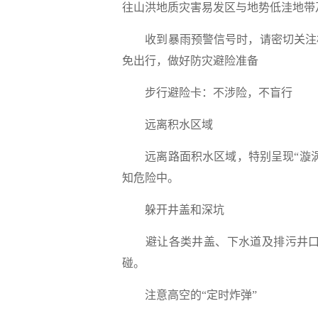
往山洪地质灾害易发区与地势低洼地带
收到暴雨预警信号时，请密切关注
免出行，做好防灾避险准备
步行避险卡：
不涉险，不盲行
远离积水区域
远离路面积水区域，特别呈现“漩
知危险中。
躲开井盖和深坑
避让各类井盖、下水道及排污井
碰。
注意高空的“定时炸弹
”