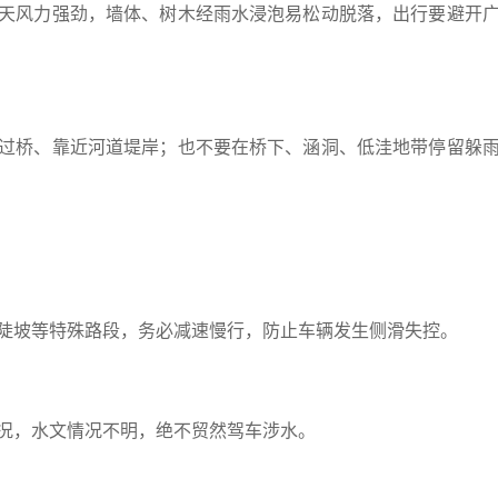
天风力强劲，墙体、树木经雨水浸泡易松动脱落，出行要避开
过桥、靠近河道堤岸；也不要在桥下、涵洞、低洼地带停留躲
陡坡等特殊路段，务必减速慢行，防止车辆发生侧滑失控。
况，水文情况不明，绝不贸然驾车涉水。