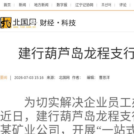
首页
新闻
地方新闻
数字报
辽宁记协网
조선어
评论
建行葫芦岛龙程支
要闻
│
2026-07-03 15:16
来源：
北国网
作者：
编辑：
曹思洋
为切实解决企业员工办
近日，建行葫芦岛龙程支
某矿业公司，开展“一站