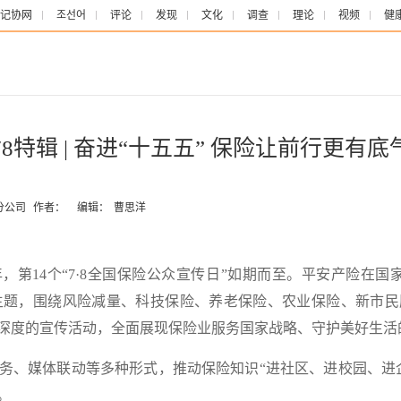
记协网
조선어
评论
发现
文化
调查
理论
视频
健
78特辑 | 奋进“十五五” 保险让前行更有底
分公司
作者：
编辑：
曹思洋
之年，第14个“7·8全国保险公众宣传日”如期而至。平安产险在
主题
，
围绕风险减量、科技保险、养老保险、农业保险、新市民
深度的宣传活动，
全面展现保险业服务国家战略、守护美好生活
务、媒体联动等多种形式，推动保险知识
“进社区、进校园、进
。