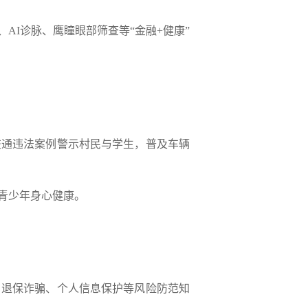
、AI诊脉、
鹰瞳
眼部筛查等
“金
融+健康”
交通违法案例警示村民与学生，普及车辆
青少年身心健康。
、退保诈骗、个人信息保护等风险防范知