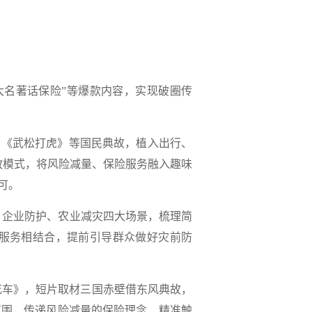
四大名著话保险”等爆款内容，实现破圈传
》
《武松打虎》等国民典故，植入出行、
统说教模式，将风险减量、保险服务融入趣味
可。
、企业防护、农业减灾四大场景，梳理简
服务相结合，提前引导群众做好灾前防
刮花车》，短片取材三国赤壁借东风典故，
范围，
传递风险减量的保险理念，精准触