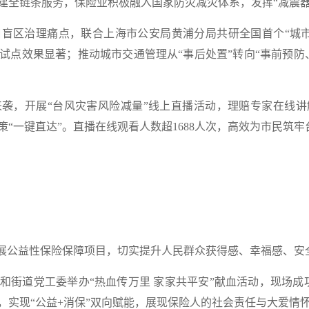
建全链条服务，
保险业积极融入国家防灾减灾体系，发挥“减震器
口盲区治理痛点，
联合上海市公安局黄浦分局共研全国首个“城市
试点效果显著；推动城市交通管理从“事后处置”转向“事前预防
来袭，
开展“台风灾害风险减量”线上直播活动，理赔专家在线
“一键直达”。直播在线观看人数超1688人次，高效为市民筑
开展公益性保险保障项目，
切实提升人民群众获得感、幸福感、安
街道党工委举办“热血传万里 家家共平安”献血活动，现场成功献
，实现“公益+消保”双向赋能，展现保险人的社会责任与大爱情