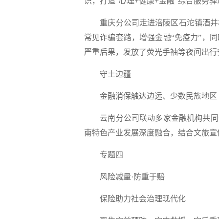
识，
打造“心理+健康+金融”综合服务驿
重庆分公司
走进涪陵区石沱镇酒井
常见诈骗套路，增强金融“免疫力”，同
严重后果，发放了荧光手袖等夜间出行安
守土边疆
金融消保触达边远、少数民族地区
云南分公司
联动多家金融机构共同
南特色产业发展深度融合，
结合文旅宣
专题四
风险减量·防重于赔
保险助力社会治理现代化