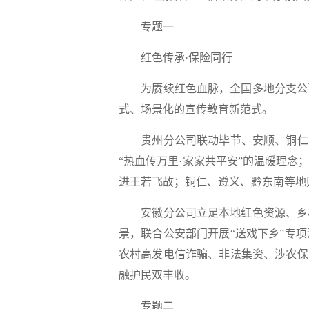
专题一
红色传承·保险同行
为赓续红色血脉，全国多地分支公
式、场景化的宣传教育新范式。
贵州分公司联动毕节、安顺、铜仁
“热血传万里·家家共平安”的温暖理
进王若飞故；铜仁、遵义、黔东南等地
安徽分公司
立足本地红色资源、乡
景，
联合公安部门开展“送戏下乡”专
农村高发电信诈骗、非法集资、涉农保
融护民双丰收。
专题二