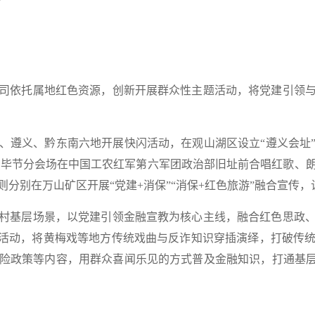
司依托属地红色资源，创新开展
群众性主题活动，将党建引领
、遵义、黔东南六地开展快闪活动，
在观山湖区设立“遵义会址
念；毕节分会场在中国工农红军第六军团政治部旧址前合唱红歌、
则分别在
万山矿区
开展
“党建+消保”“消保+红色旅游”
融合宣传，
村基层场景，以党建引领金融宣教为核心主线，
融合红色思政
项活动，将黄梅戏等地方传统戏曲与反诈知识穿插演绎，打破传
险政策等内容，用群众喜闻乐见的方式普及金融知识，打通基层