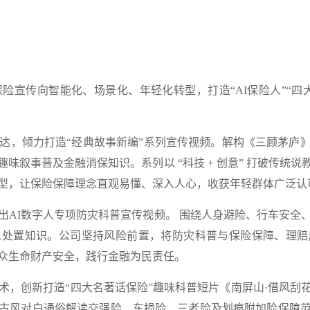
保险宣传向智能化、场景化、年轻化转型，
打造“AI保险人”“
表达，倾力打造“经典故事新编”系列宣传视频。解构
《三顾茅庐
趣味叙事普及金融消保知识。
系列以 “科技 + 创意” 打破传
型，让保险保障理念直观易懂、深入人心，收获年轻群体广泛认
出AI数字人专项防灾科普宣传视频。
围绕人身避险、行车安全
急处置知识。公司坚持风险前置，将防灾科普与保险保障、理赔
众生命财产安全，践行金融为民责任。
技术，创新打造“四大名著话保险”趣味科普短片《南屏山·借风
古风对白通俗解读交强险、车损险、三者险及划痕附加险保障