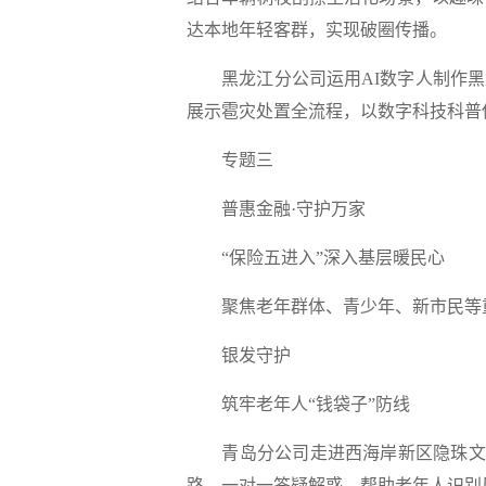
达本地年轻客群，实现破圈传播。
黑龙江分公司
运用AI数字人制作
展示雹灾处置全流程，以数字科技科普
专题三
普惠金融·守护万家
“保险五进入”深入基层暖民心
聚焦老年群体、青少年、新市民等
银发守护
筑牢老年人“钱袋子”防线
青岛分公司
走进西海岸新区隐珠文
路，一对一答疑解惑，帮助老年人识别