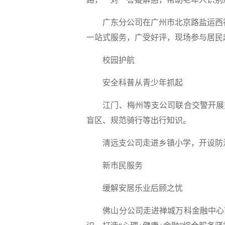
广东分公司
在广州市北京路盐运西
一站式服务，
广受好评，现场参与居民超
校园护航
安全科普从青少年抓起
江
门、梅州等支公司联合交警开展
盲区、规范骑行等出行知识。
清远支公司走进乡镇小学，
开设防
新市民服务
缓解安居乐业后顾之忧
佛山分公司
走进禅城万科金融中心