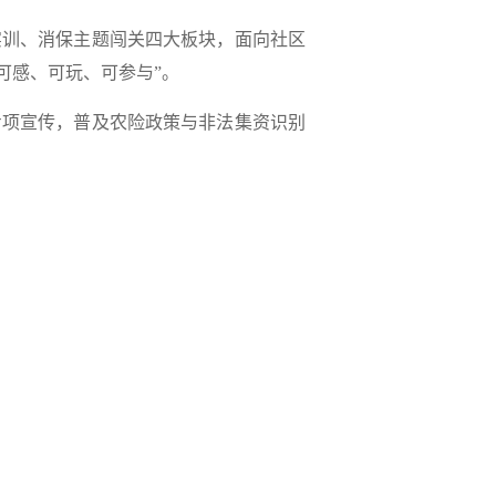
实训、消保主题闯关四大板块，面向社区
可感、可玩、可参与”。
专项宣传，普及农险政策与非法集资识别