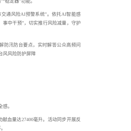
”“稳定器”功能。
交通风险AI预警系统”。依托AI智能感
、事中干预”，切实推行风险减量，守护
讲解防汛防台要点，实时解答公众高频问
牢台风风险防护屏障
全感。
血量达27400毫升。
活动同步开展反
怀。