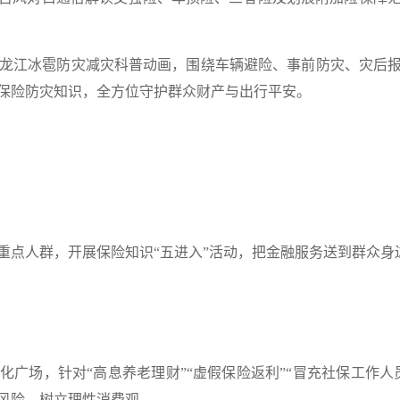
黑龙江冰雹防灾减灾科普动画，
围绕
车辆避险、事前防灾、灾后
保险防灾知识，全方位守护群众财产与出行平安。
重点人群，
开展保险知识“五进入”活动，
把金融服务送到群众身
化广场，针对
“高息养老理财”“虚假保险返利”“冒充社保工作人
风险、树立理性消费观。