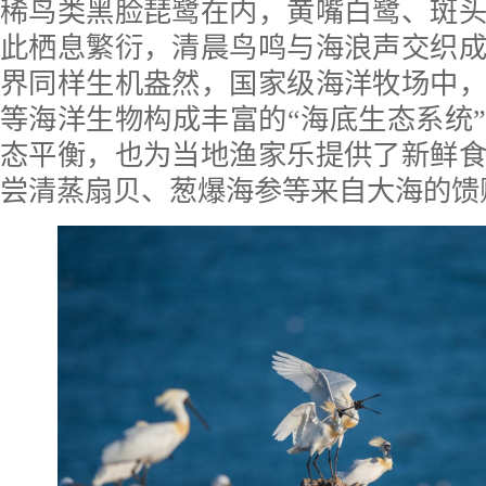
稀鸟类黑脸琵鹭在内，黄嘴白鹭、斑
此栖息繁衍，清晨鸟鸣与海浪声交织
界同样生机盎然，国家级海洋牧场中
等海洋生物构成丰富的“海底生态系统
态平衡，也为当地渔家乐提供了新鲜
尝清蒸扇贝、葱爆海参等来自大海的馈