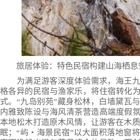
旅居体验：特色民宿构建山海栖息
为满足游客深度体验需求，海王九岛
格各异的民宿与渔家乐，将住宿转化为
式。“九岛别苑”藏身松林，白墙黛瓦
内雅致陈设与海风清茶营造高端度假氛
本地松木打造原木风情，让游客在木
眠；“屿・海景民宿”以大面积落地窗