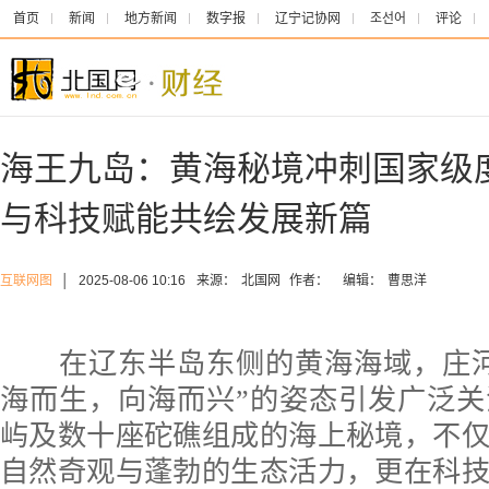
首页
新闻
地方新闻
数字报
辽宁记协网
조선어
评论
海王九岛：黄海秘境冲刺国家级
与科技赋能共绘发展新篇
互联网图
│
2025-08-06 10:16
来源：
北国网
作者：
编辑：
曹思洋
在辽东半岛东侧的黄海海域，庄河
海而生，向海而兴”的姿态引发广泛
屿及数十座砣礁组成的海上秘境，不
自然奇观与蓬勃的生态活力，更在科