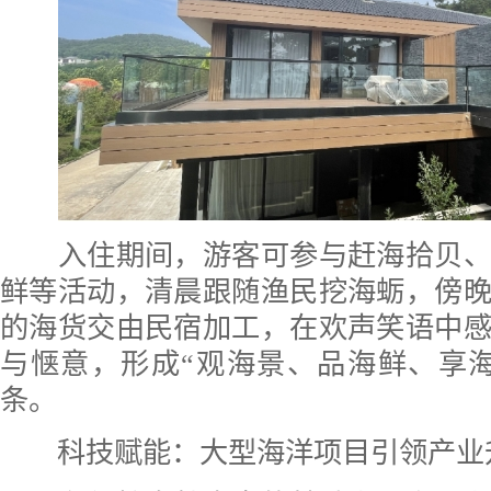
入住期间，游客可参与赶海拾贝、
鲜等活动，清晨跟随渔民挖海蛎，傍
的海货交由民宿加工，在欢声笑语中
与惬意，形成“观海景、品海鲜、享
条。
科技赋能：大型海洋项目引领产业