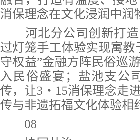
消保理念在文化浸润中润
河北分公司创新打造
过灯笼手工体验实现寓教
守权益”金融方阵民俗巡
入民俗盛宴；盐池支公
传，让3・15消保理念走
传与
非遗拓福
文化体验
相
08