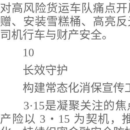
对高风险货运车队痛点开
赠、安装
雪糕桶、
高亮反
司机行车与财产安全。
10
长效守护
构建常态化消保宣传
3·15是凝聚关注
产险以 3・15 为契机