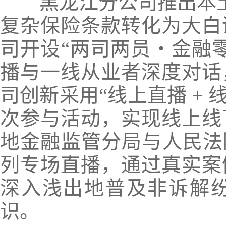
黑龙江分公司推出
本
复杂保险条款转化为大白
司开设“两司两员・金融零
播与一线从业者深度对话
司创新采用
“线上直播 + 
次参与活动，实现线上线
地金融监管分局与人民法
列
专场直播
，通过真实案
深入浅出地普及非诉解
识。