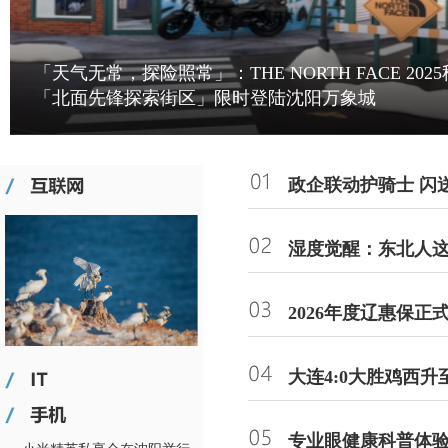
「天气无常，探险照常」：THE NORTH FACE 2
「北面先锋探索街区」限时登陆沈阳万象城
政企联动护骑士 闪
湿度觉醒：东北人
2026年度辽惠保正
大连4:0大胜鸡西
专业眼健康科普体验