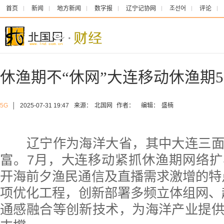
首页
新闻
地方新闻
数字报
辽宁记协网
조선어
评论
休渔期不“休网”大连移动休渔期
5G
│
2025-07-31 19:47
来源：
北国网
作者：
编辑：
盛楠
辽宁作为海洋大省，其中大连三面
富。7月，大连移动紧抓休渔期网络
开海前夕渔民通信及直播需求激增的特
项优化工程，创新部署多频立体组网、超
通感融合等创新技术，为海洋产业提